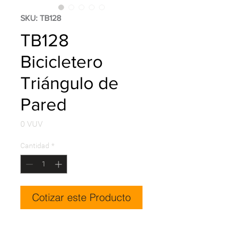
SKU: TB128
TB128
Bicicletero
Triángulo de
Pared
Precio
0 VUV
Cantidad
*
Cotizar este Producto