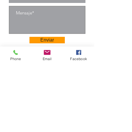
Enviar
Phone
Email
Facebook
Camino Los Pinos 04111
San Bernardo - Santiago
Chile
Tel: +569 6385 4826
ventas@rabke.cl