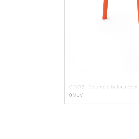
COR12 - Columpio Butaca Dobl
Precio
0 VUV