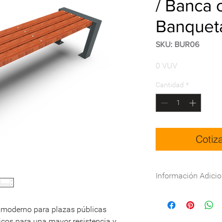
/ Banca 
Banquet
SKU: BUR06
Precio
0 VUV
Cantidad
*
Cotiz
Información Adicio
Especificaciones técn
DWG:
Descargar
 moderno para plazas públicas
icos para una mayor resistencia y
Nombre