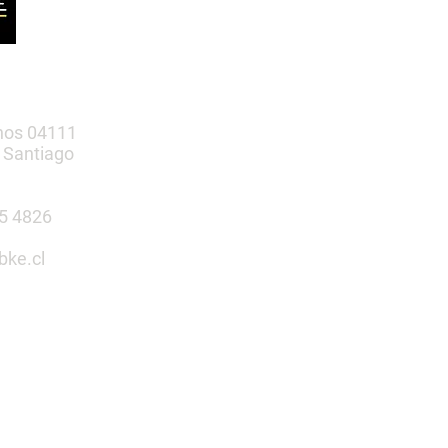
nos 04111
 Santiago
385 4826
bke.cl
tu espacio
n nosotros
 Infantiles | Gimnasio