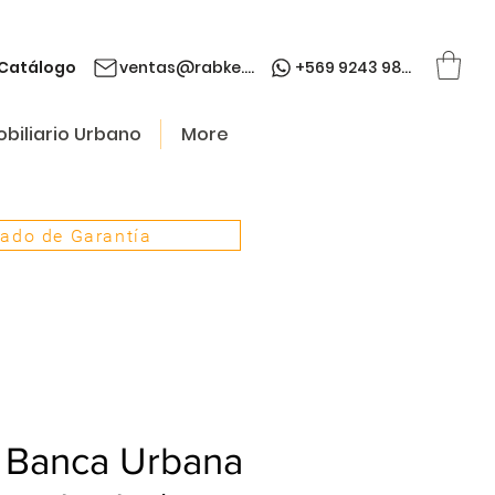
Catálogo
ventas@rabke.cl
+569 9243 9845
biliario Urbano
More
cado de Garantía
 Banca Urbana