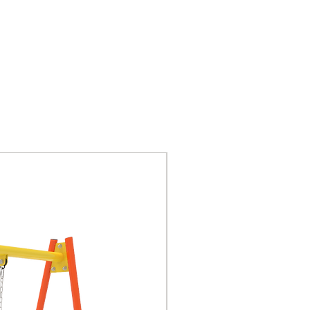
1,60 x 0,50 x 0,45 m
3,60 x 2,50 m
33 kg
Metales:
• Perfil rectangular 100 x
50 x 2mm.
• Plancha acero 5mm.
Nuevo
Madera:
• Madera nativa.
Pernería:
• Pernería cincada.