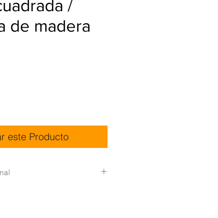
cuadrada /
a de madera
ar este Producto
nal
icas:
Descargar
Detalle