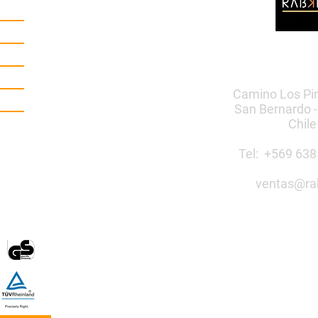
Camino Los Pi
San Bernardo -
Chile
Tel: +569 6
ventas@ra
Construye 
público co
Mobiliario Urbano | Ju
egos