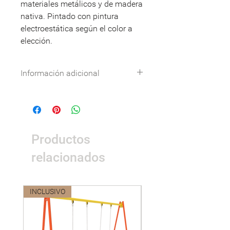
materiales metálicos y de madera
nativa. Pintado con pintura
electroestática según el color a
elección.
Información adicional
Especificaciones técnicas:
Descargar
DWG:
Descargar
Nombre
Detalle
Productos
Dimensiones
1,97 x 0,55 x 0,86
m.
relacionados
Área de
3,97 x 2,55 m.
seguridad
INCLUSIVO
Nuevo
Peso
72kg
Materiales
Metales: Perfil