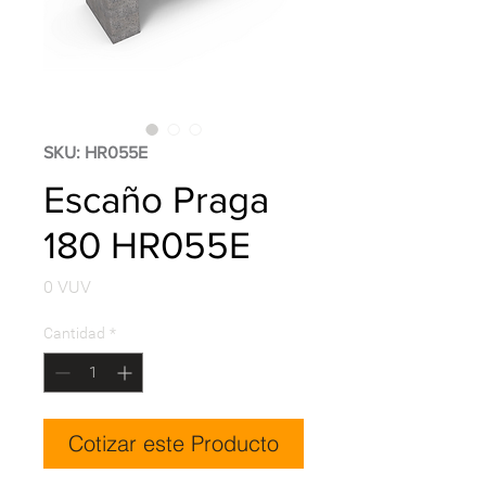
SKU: HR055E
Escaño Praga
180 HR055E
Precio
0 VUV
Cantidad
*
Cotizar este Producto