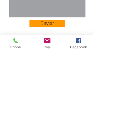
inoxidable.
Enviar
Phone
Email
Facebook
Camino Los Pinos 04111
San Bernardo - Santiago
Chile
Tel: +569 6385 4826
ventas@rabke.cl