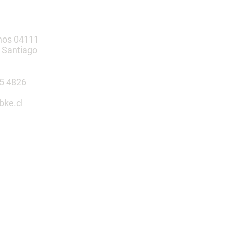
nos 04111
 Santiago
385 4826
bke.cl
tu espacio
n nosotros
 Infantiles | Gimnasio