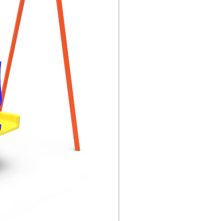
PVC, esponja, madera,
otras telas, etc.
Tornillo: tornillo de acero
inoxidable.