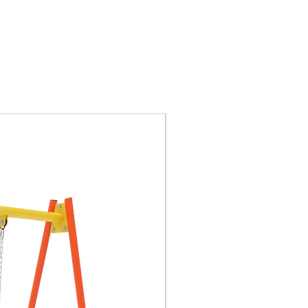
de gestión ISO9001,
ISO14001, ISO18001,
certificación GS de
seguridad de juguetes de
la UE, certificación CE,
certificación nacional 3C
Piezas de plástico:
Nuevo
plástico de ingeniería,
LLDPE es polietileno
lineal de baja densidad.
Pilar: tubería de acero
galvanizado en caliente
de 114 mm con espesor
de
pared de 2.0 mm.
El tubo
de soporte también está
disponible en otros
tamaños.
Tablero de PE, lienzo, tela
de nylon, material de