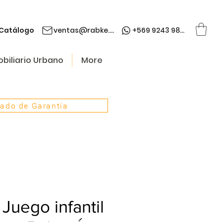
Catálogo
ventas@rabke.cl
+569 9243 9845
biliario Urbano
More
cado de Garantía
uego infantil