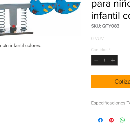
para niñ
infantil 
SKU: QTY083
Precio
0 VUV
ncÍn infantil colores.
Cantidad
*
Cotiz
Especificaciones T
Dimensión(cm)
Certificación