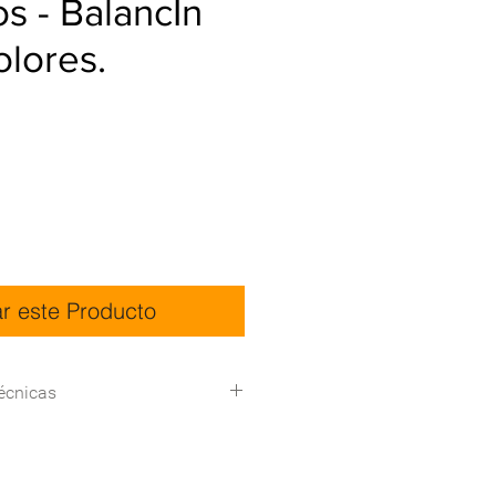
os - BalancÍn
colores.
ar este Producto
écnicas
300*40*85 (L*W*H)
Certificación del sistema