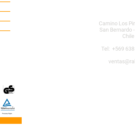
Camino Los Pi
San Bernardo -
Chile
Tel: +569 6
ventas@ra
Construye 
público co
Mobiliario Urbano | Ju
egos