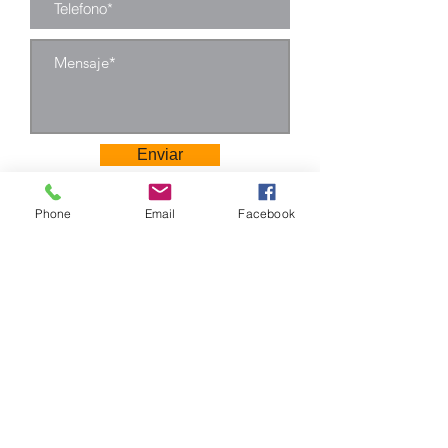
madera,
otras telas, etc.
Tornillo: tornillo
de acero
inoxidable.
Enviar
Phone
Email
Facebook
Camino Los Pinos 04111
San Bernardo - Santiago
Chile
Tel: +569 6385 4826