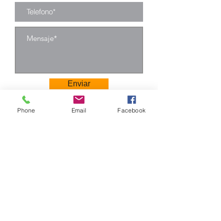
madera,
otras telas, etc.
Tornillo: tornillo
de acero
inoxidable.
Enviar
Phone
Email
Facebook
Camino Los Pinos 04111
San Bernardo - Santiago
Chile
Tel: +569 6385 4826