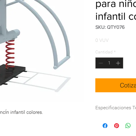
para niñ
infantil 
SKU: QTY076
Precio
0 VUV
Cantidad
*
Cotiz
Especificaciones T
ncÍn infantil colores.
Dimensión(cm)
Certificación