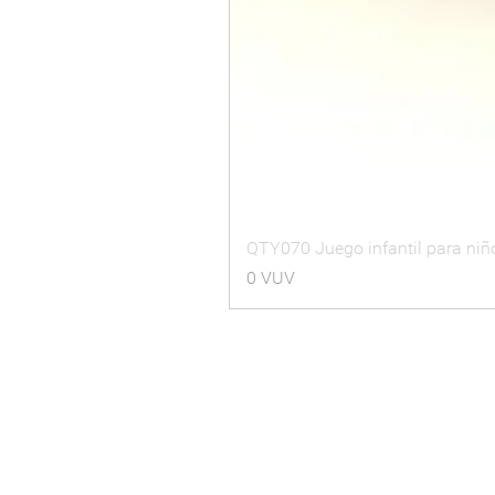
QTY070 Juego infantil para niños
Precio
0 VUV