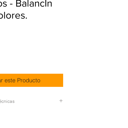
os - BalancÍn
colores.
ar este Producto
écnicas
180*105*130 (L*W*H)
Certificación del sistema