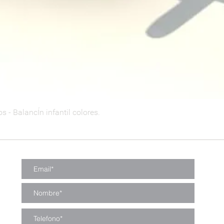
 - BalancÍn infantil colores.
Vista rápida