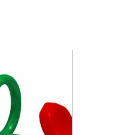
de gestión ISO9001,
ISO14001, ISO18001,
certificación GS de
seguridad de juguetes de
la UE, certificación CE,
certificación nacional 3C
Piezas de plástico:
plástico de ingeniería,
LLDPE es polietileno
lineal de baja densidad.
Pilar: tubería de acero
galvanizado en caliente
de 114 mm con espesor
de
pared de 2.0 mm.
El tubo
de soporte también está
disponible en otros
tamaños.
Tablero de PE, lienzo, tela
de nylon, material de