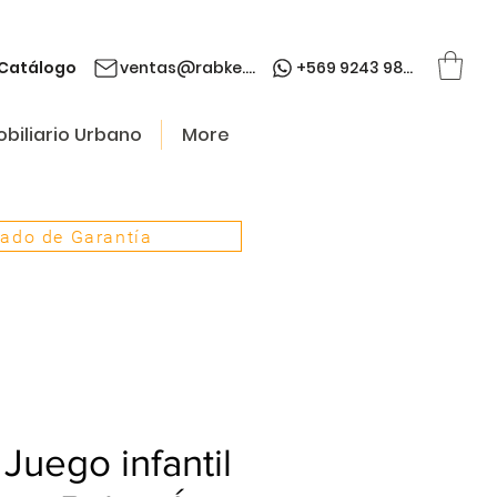
Catálogo
ventas@rabke.cl
+569 9243 9845
biliario Urbano
More
cado de Garantía
uego infantil