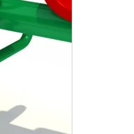
PVC, esponja, madera,
otras telas, etc.
Tornillo: tornillo de acero
inoxidable.