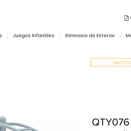
s
Juegos Infantiles
Gimnasio de Exterior
Mo
Certifi
QTY076 J