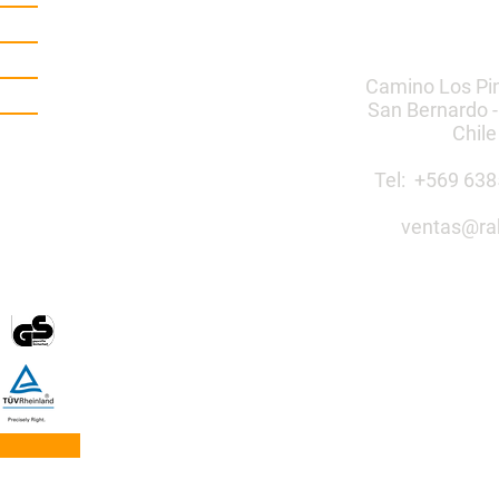
Camino Los Pi
San Bernardo -
Chile
Tel: +569 6
ventas@ra
Construye 
público co
Mobiliario Urbano | Ju
egos