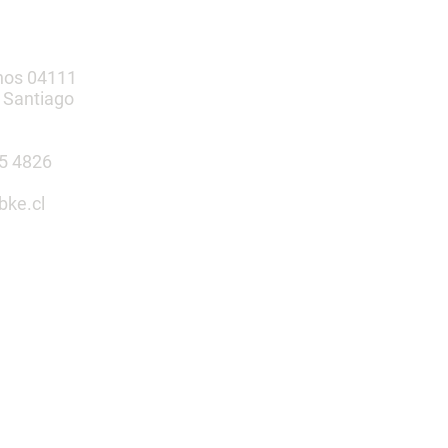
nos 04111
 Santiago
385 4826
bke.cl
tu espacio
n nosotros
 Infantiles | Gimnasio