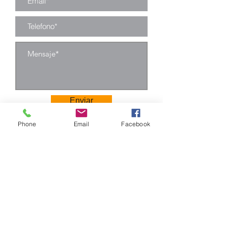
otras telas, etc.
Tornillo: tornillo
de acero
inoxidable.
Enviar
Phone
Email
Facebook
Camino Los Pinos 04111
San Bernardo - Santiago
Chile