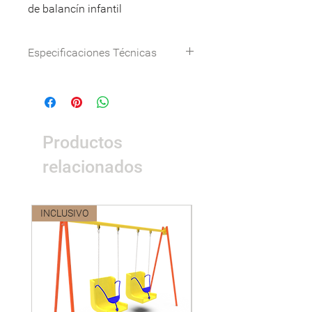
de balancín infantil
Especificaciones Técnicas
Dimensión(cm)
68*39*64(L*W*H)
Certificación
Certificación del
sistema de
Productos
gestión ISO9001,
ISO14001,
relacionados
ISO18001,
certificación GS
de seguridad de
INCLUSIVO
Nuevo
juguetes de la UE,
certificación CE,
certificación
nacional 3C
Materialidad
Piezas de
plástico: plásticos