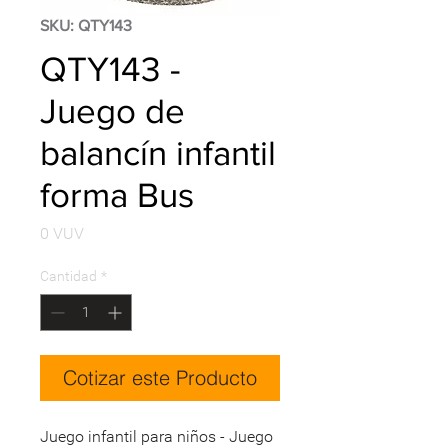
SKU: QTY143
QTY143 -
Juego de
balancín infantil
forma Bus
Precio
0 VUV
Cantidad
*
Cotizar este Producto
Juego infantil para niños - Juego