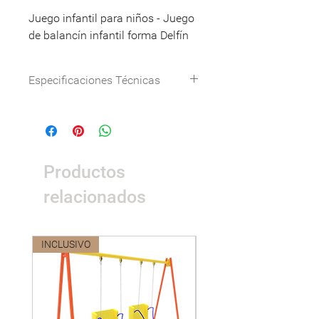
Juego infantil para niños - Juego
de balancín infantil forma Delfín
Especificaciones Técnicas
Dimensión(cm)
73*39*68(L*W*H)
Certificación
Certificación del
sistema de
Productos
gestión ISO9001,
ISO14001,
relacionados
ISO18001,
certificación GS
de seguridad de
INCLUSIVO
Nuevo
juguetes de la UE,
certificación CE,
certificación
nacional 3C