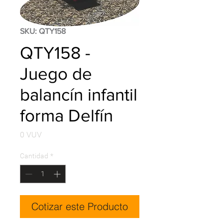
SKU: QTY158
QTY158 -
Juego de
balancín infantil
forma Delfín
Precio
0 VUV
Cantidad
*
Cotizar este Producto