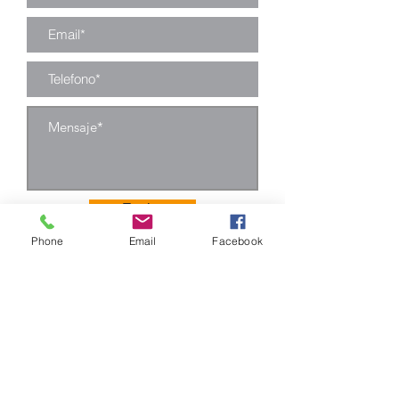
madera,
otras telas, etc.
Tornillo: tornillo
de acero
inoxidable.
Enviar
Phone
Email
Facebook
Camino Los Pinos 04111