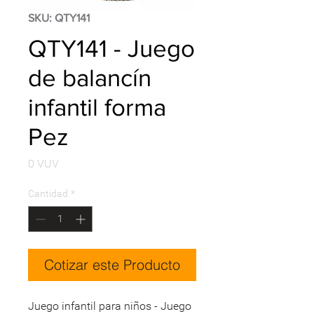
SKU: QTY141
QTY141 - Juego
de balancín
infantil forma
Pez
Precio
0 VUV
Cantidad
*
Cotizar este Producto
Juego infantil para niños - Juego