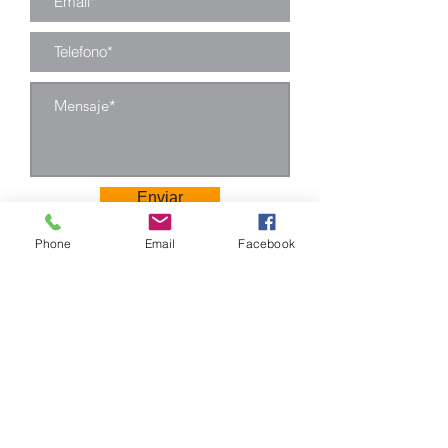
otras telas, etc.
Tornillo: tornillo
de acero
inoxidable.
Enviar
Phone
Email
Facebook
Camino Los Pinos 04111
San Bernardo - Santiago
Chile