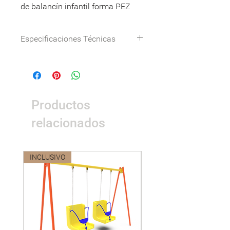
de balancín infantil forma PEZ
Especificaciones Técnicas
Dimensión(cm)
59*39*63(L*W*H)
Certificación
Certificación del
sistema de
Productos
gestión ISO9001,
ISO14001,
relacionados
ISO18001,
certificación GS
de seguridad de
INCLUSIVO
Nuevo
juguetes de la UE,
certificación CE,
certificación
nacional 3C
Materialidad
Piezas de
plástico: plásticos