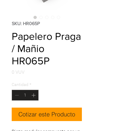
SKU: HR065P
Papelero Praga
/ Mañio
HR065P
Precio
0 VUV
Cantidad
*
Cotizar este Producto