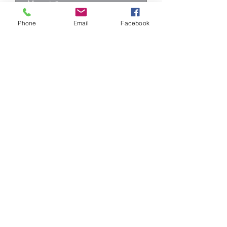
Phone
Email
Facebook
Enviar
Camino Los Pinos 04111
San Bernardo - Santiago
Chile
Tel: +569 6385 4826
ventas@rabke.cl