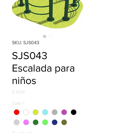
SKU: SJS043
SJS043
Escalada para
niños
Precio
0 VUV
Color
*