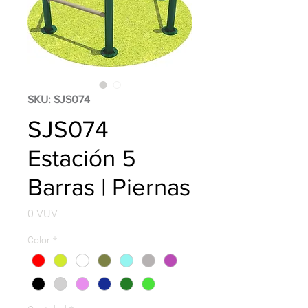
SKU: SJS074
SJS074
Estación 5
Barras | Piernas
Precio
0 VUV
Color
*