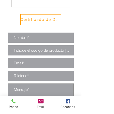
con pernos de
anclaje.
Certificado de Garantía
• Pernería:
Cincada.
Phone
Email
Facebook
Enviar