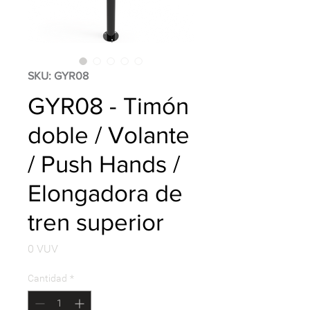
SKU: GYR08
GYR08 - Timón
doble / Volante
/ Push Hands /
Elongadora de
tren superior
Precio
0 VUV
Cantidad
*