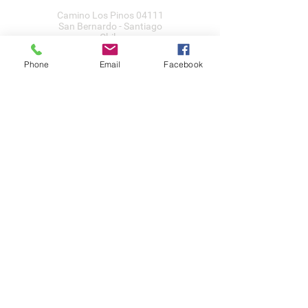
Camino Los Pinos 04111
San Bernardo - Santiago
Chile
Tel: +569 6385 4826
Phone
Email
Facebook
ventas@rabke.cl
Construye tu espacio público con
nosotros
Mobiliario Urbano | Ju
egos Infantiles | Gimnasio