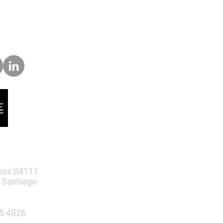
nos 04111
 Santiago
385 4826