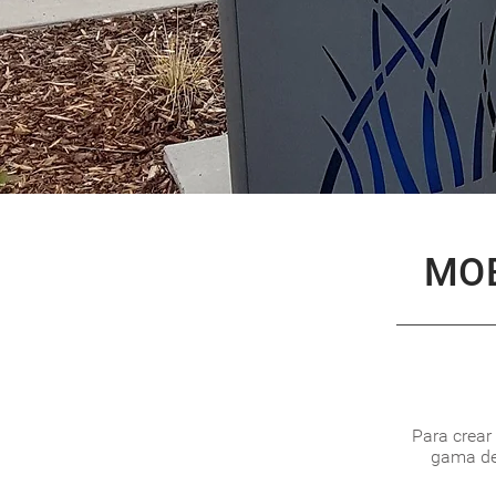
MOB
Para crear
gama de