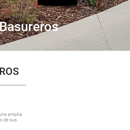
 Basureros
EROS
 una amplia
s de sus