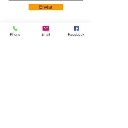
Enviar
Phone
Email
Facebook
Camino Los Pinos 04111
San Bernardo - Santiago
Chile
Tel: +569 6385 4826
ventas@rabke.cl
Construye tu espacio público con
nosotros
Mobiliario Urbano | Ju
egos Infantiles | Gimnasio