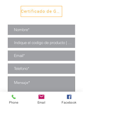
diamantada 4mm
plancha perforada
Certificado de Garantía
1,5mm
Phone
Email
Facebook
Enviar