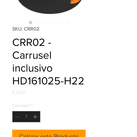
SKU: CRR02
CRR02 -
Carrusel
inclusivo
HD161025-H22
Precio
0 VUV
Cantidad
*
Cotizar este Producto