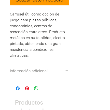
Carrusel útil como opción de
juego para plazas públicas,
condominios, centros de
recreación entre otros. Producto
metálico en su totalidad, electro
pintado, obteniendo una gran
resistencia a condiciones
climáticas.
Información adicional
Especificaciones técnicas:
Descargar
DWG:
Descargar
Nombre
Detalle
Productos
Dimensiones
2,2 x 2,2 x 1,1 m