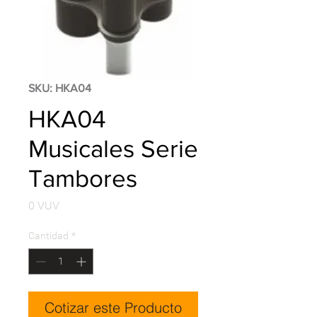
SKU: HKA04
HKA04
Musicales Serie
Tambores
Precio
0 VUV
Cantidad
*
Cotizar este Producto