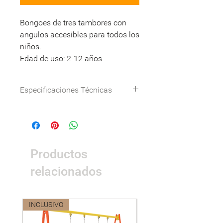
Bongoes de tres tambores con
angulos accesibles para todos los
niños.
Edad de uso: 2-12 años
Especificaciones Técnicas
Dimensión(cm)
62*76*78
(L*W*H)
Materialidad
Poste principal
Productos
de cañería de
acero de ø 5”
relacionados
con espesor de
3mm que
cumple normas
INCLUSIVO
Nuevo
ASTM.
Timbales