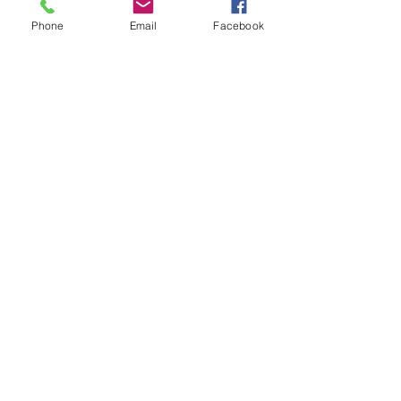
Phone
Email
Facebook
Enviar
Camino Los Pinos 04111
San Bernardo - Santiago
Chile
Tel: +569 6385 4826
ventas@rabke.cl
Construye tu espacio público con