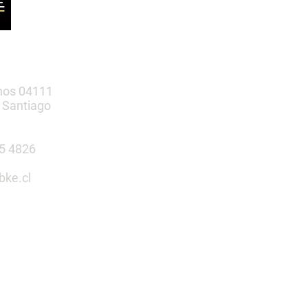
nos 04111
 Santiago
385 4826
bke.cl
tu espacio
n nosotros
 Infantiles | Gimnasio