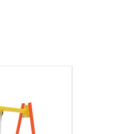
125*70*130
(L*W*H)
650*650
(L*W)
Certificación del sistema
de gestión de calidad
ISO9001,
ISO14001,OHSAS18001,
Certificación GS de la
seguridad de juguetes de
Nuevo
la UE, certificación CE,
certificación de China 3C.
Columna: tubo de acero
galvanizado de diámetro
Ø114mm y espesor de
2,0mm.
La tubería secundaria
tiene un diámetro de Ø28
mm y 2,0 mm de espesor