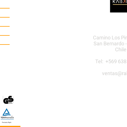
Camino Los Pi
San Bernardo -
Chile
Tel: +569 6
ventas@ra
Construye 
público co
Mobiliario Urbano | Ju
egos