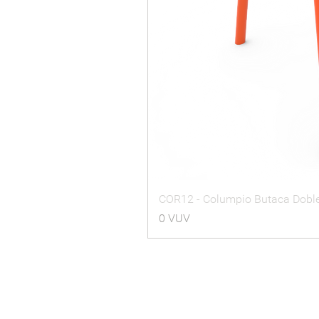
COR12 - Columpio Butaca Dobl
Precio
0 VUV