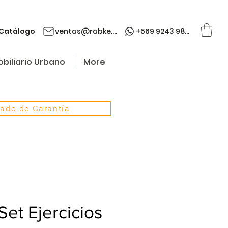
Catálogo
ventas@rabke.cl
+569 9243 9845
biliario Urbano
More
cado de Garantía
et Ejercicios