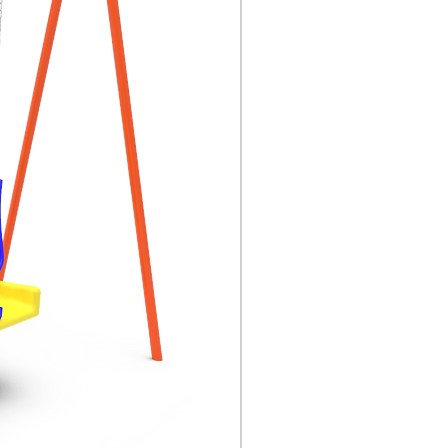
Piezas de plástico:
plástico para ingeniería,
LLDPE, a saber,
polietileno lineal de baja
densidad
Las demás piezas de
acero son de diferentes
especificaciones, que
pueden soportar la
presión de 200kg sin
distorsión; todo ello
adopta la soldadura de
protección, pulido
mecánico; terminación
superficial: se utiliza el
polvo de plástico de serie
Aksu de Alemania para la
pulverización
electrostática y
calentamiento a alta
temperatura, además
tiene elementos anti-UV,