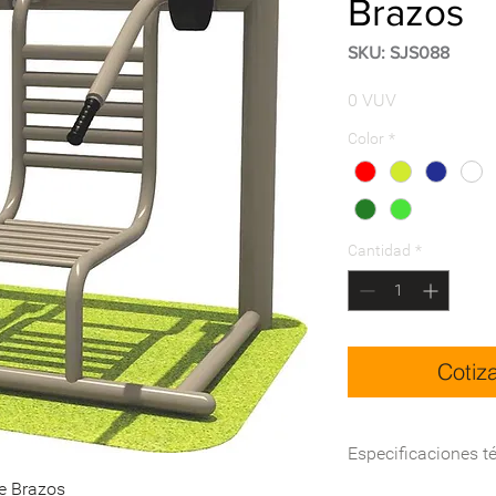
Brazos
SKU: SJS088
Precio
0 VUV
Color
*
Cantidad
*
Cotiz
Especificaciones t
de Brazos