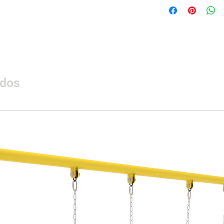
Dimensión(cm)
Área de seguridad
（c
m
）
Certificación
ados
Materialidad