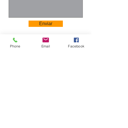
Enviar
Phone
Email
Facebook
Camino Los Pinos 04111
San Bernardo - Santiago
Chile
Tel: +569 6385 4826
ventas@rabke.cl