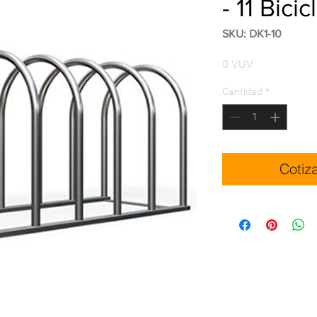
- 11 Bicic
SKU: DK1-10
Precio
0 VUV
Cantidad
*
Cotiz