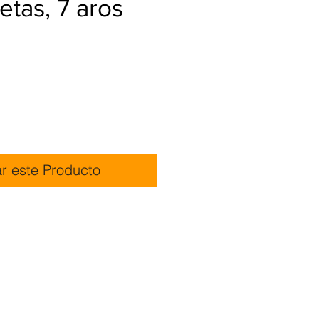
letas, 7 aros
ar este Producto