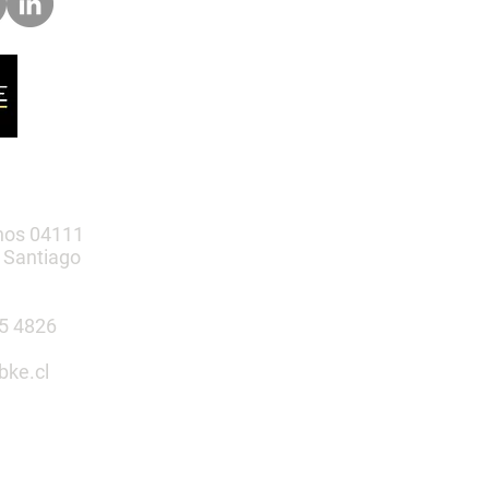
nos 04111
 Santiago
385 4826
bke.cl
tu espacio