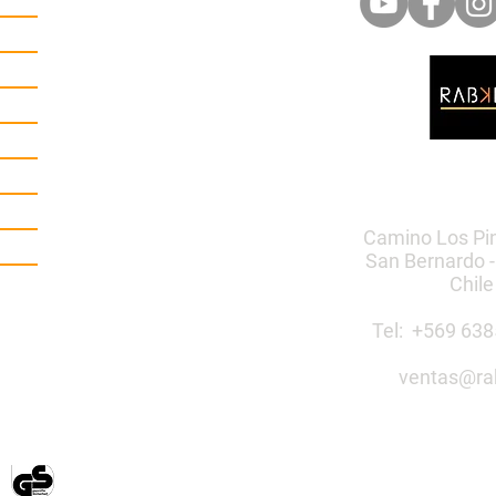
Camino Los Pi
San Bernardo -
Chile
Tel: +569 6
ventas@ra
Construye 