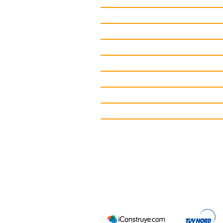
Asesoria
Juegos Inclusivos
Juegos Infantiles
Circuitos deportivos
Gimnasio de Exterior
Mobiliario Urbano
Contacto