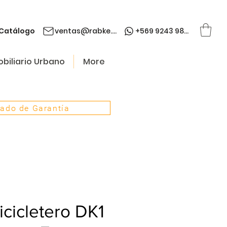
Catálogo
ventas@rabke.cl
+569 9243 9845
biliario Urbano
More
cado de Garantía
icicletero DK1