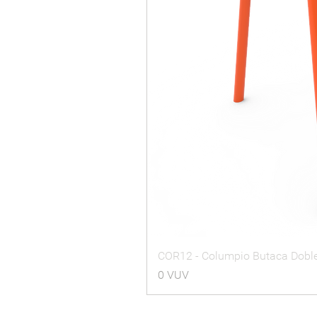
COR12 - Columpio Butaca Dobl
Precio
0 VUV