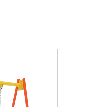
495*480
(LxW)
Certificación del sistema
de gestión de calidad
ISO9001,
ISO14001,OHSAS18001,
Certificación GS de la
seguridad de juguetes de
la UE, certificación CE,
Nuevo
certificación de China 3C.
Columna: tubo de acero
galvanizado de diámetro
Ø114mm y espesor de
2,0mm.
La tubería secundaria
tiene un diámetro de Ø28
mm y 2,0 mm de espesor
Piezas de plástico:
plástico para ingeniería,