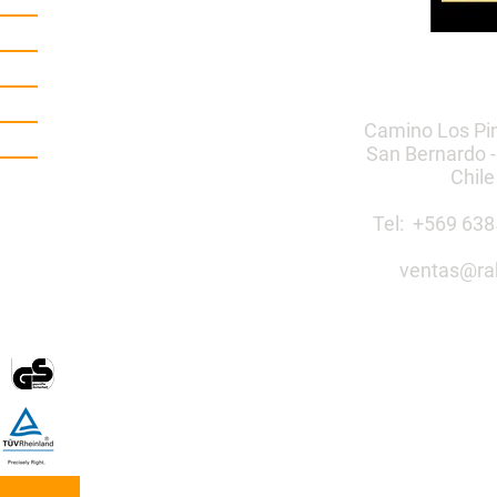
Camino Los Pi
San Bernardo -
Chile
Tel: +569 6
ventas@ra
Construye 
público co
Mobiliario Urbano | Ju
egos