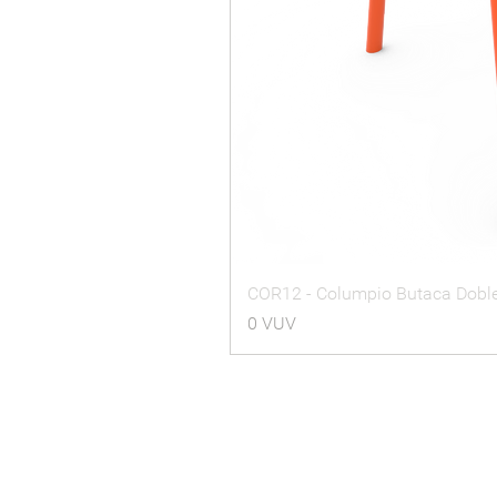
COR12 - Columpio Butaca Dobl
Precio
0 VUV