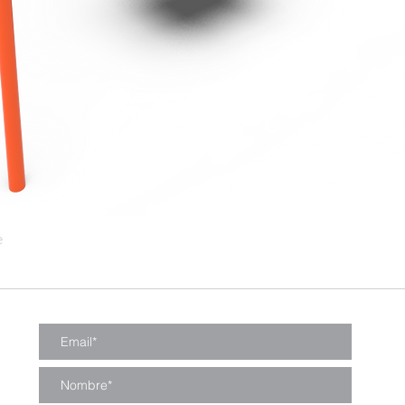
Embalaje
e
Vista rápida
Período de garantía