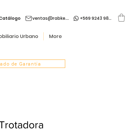
Catálogo
ventas@rabke.cl
+569 9243 9845
biliario Urbano
More
cado de Garantía
Trotadora