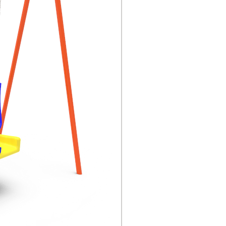
LLDPE, a saber,
polietileno lineal de baja
densidad
Las demás piezas de
acero son de diferentes
especificaciones, que
pueden soportar la
presión de 200kg sin
distorsión; todo ello
adopta la soldadura de
protección, pulido
mecánico; terminación
superficial: se utiliza el
polvo de plástico de serie
Aksu de Alemania para la
pulverización
electrostática y
calentamiento a alta
temperatura, además
tiene elementos anti-UV,
anti-estáticos, anti-
agrietamiento, para