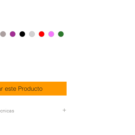
ar este Producto
écnicas
95*80*100cm
(LxWxH)