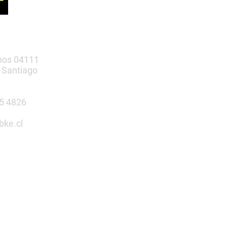
nos 04111
 Santiago
385 4826
bke.cl
tu espacio
n nosotros
 Infantiles | Gimnasio