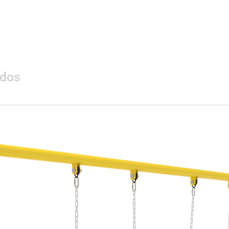
Área de seguridad
（
mm
）
Certificación
ados
Materialidad