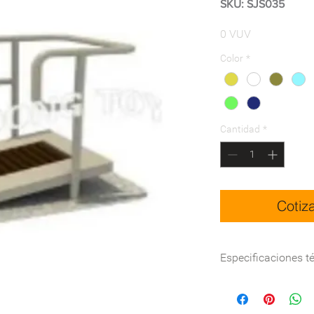
SKU: SJS035
Precio
0 VUV
Color
*
Cantidad
*
Cotiz
Especificaciones t
Dimensión(mm)