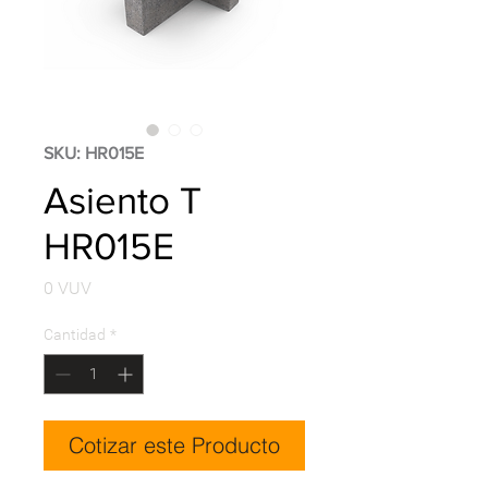
SKU: HR015E
Asiento T
HR015E
Precio
0 VUV
Cantidad
*
Cotizar este Producto