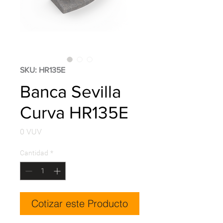
SKU: HR135E
Banca Sevilla
Curva HR135E
Precio
0 VUV
Cantidad
*
Cotizar este Producto