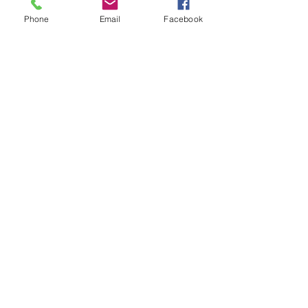
Phone
Email
Facebook
Enviar
Camino Los Pinos 04111
San Bernardo - Santiago
Chile
Tel: +569 6385 4826
ventas@rabke.cl
Construye tu espacio público con