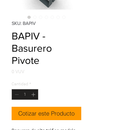
SKU: BAPIV
BAPIV -
Basurero
Pivote
Precio
0 VUV
Cantidad
*
Cotizar este Producto