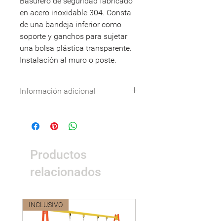
Basurero de seguridad fabricado
en acero inoxidable 304. Consta
de una bandeja inferior como
soporte y ganchos para sujetar
una bolsa plástica transparente.
Instalación al muro o poste.
Información adicional
Especificaciones técnicas:
Descargar
DWG:
Descargar
Nombre
Detalle
Productos
Dimensiones
0,40 x 0,30 x
0,65m.
relacionados
Área de
0,90 x 0,80m.
seguridad
INCLUSIVO
Nuevo
Peso
17kg