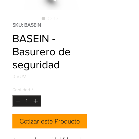
SKU: BASEIN
BASEIN -
Basurero de
seguridad
Precio
0 VUV
Cantidad
*
Cotizar este Producto