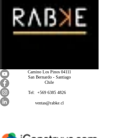
Camino Los Pinos 04111
San Bernardo - Santiago
Chile
Tel: +569 6385 4826
ventas@rabke.cl
Construye tu espacio público con
nosotros
Mobiliario Urbano | Ju
egos Infantiles | Gimnasio