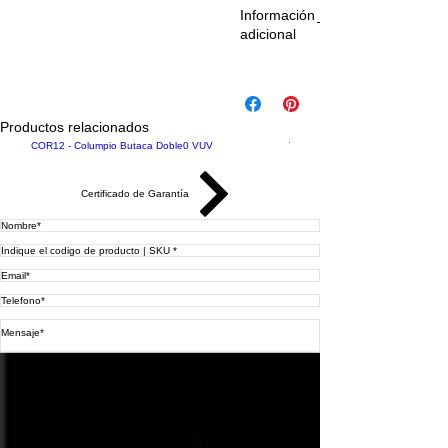
Información
adicional
Especific
aciones
técnicas:
Productos relacionados
Descarg
INCLUSIVO
Precio
Nuevo
COR12 - Columpio Butaca Doble
0 VUV
TB177 - Bicicletero Tipo 9
ar
Nombre
Certificado de Garantía
DImensiones
Área de
seguridad
Enviar
Peso
Materiales