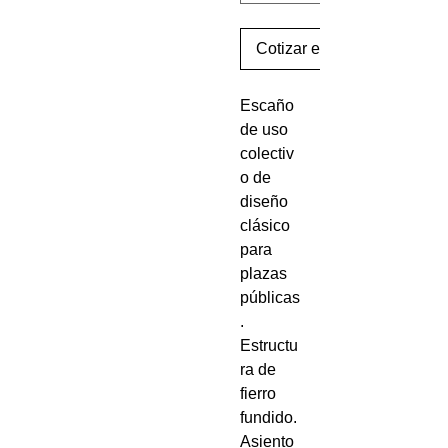
Cotizar este Producto
Escaño
de uso
colectiv
o de
diseño
clásico
para
plazas
públicas
.
Estructu
ra de
fierro
fundido.
Asiento