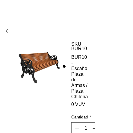
SKU:
BUR10
BUR10
-
Escaño
Plaza
de
Armas /
Plaza
Chilena
Precio
0 VUV
Cantidad
*