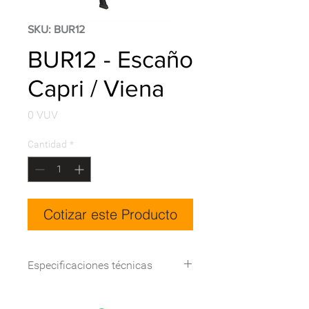
SKU: BUR12
BUR12 - Escaño
Capri / Viena
Precio
0 VUV
Cantidad
*
Cotizar este Producto
Especificaciones técnicas
Dimensiones: 78 cm Alto x 70 cm
Ancho x 180 cm Largo