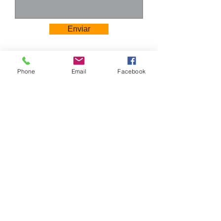
Enviar
Phone
Email
Facebook
Camino Los Pinos 04111
San Bernardo - Santiago
Chile
Tel: +569 6385 4826
ventas@rabke.cl
Construye tu espacio público con