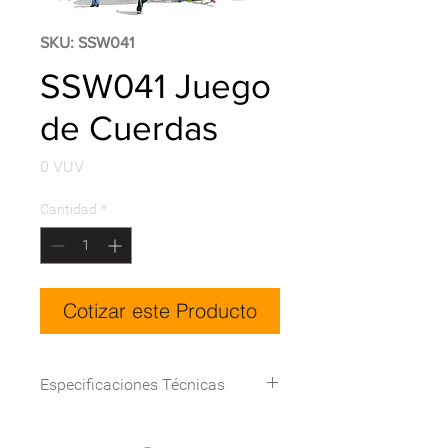
SKU: SSW041
SSW041 Juego
de Cuerdas
Precio
0 VUV
Cantidad
*
Cotizar este Producto
Especificaciones Técnicas
Dimensión(cm)
680*450*410(L*W*H)