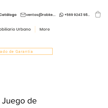
Catálogo
ventas@rabke.cl
+569 9243 9845
biliario Urbano
More
cado de Garantía
Juego de