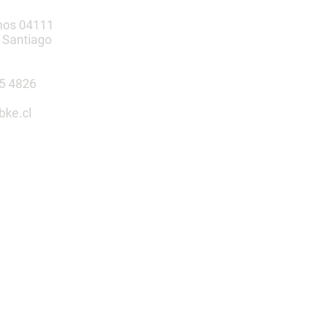
nos 04111
 Santiago
385 4826
bke.cl
tu espacio
n nosotros
 Infantiles | Gimnasio