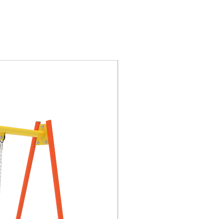
certificación GS de
seguridad de juguetes de
la UE, certificación CE,
certificación nacional 3C
Piezas de plástico:
Nuevo
plásticos de ingeniería,
LLDPE (polietileno lineal
de baja densidad).
Columna: tubería de
acero galvanizado en
caliente con espesor de
114 mm y espesor de
pared de 2.0 mm.
Plataformas, escaleras y
puentes: placas
perforadas laminadas en
frío de alta resistencia
con un diámetro de
punzón de 7,5 mm para
evitar que la plataforma