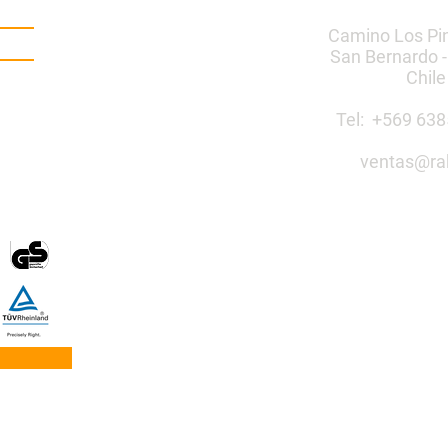
Camino Los Pi
San Bernardo -
Chile
Tel: +569 6
ventas@ra
Construye 
público co
Mobiliario Urbano | Ju
egos