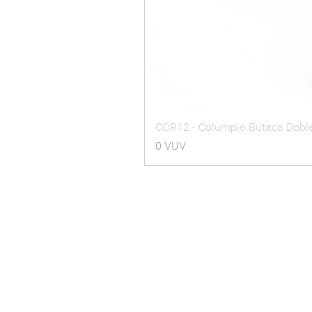
COR12 - Columpio Butaca Dobl
Precio
0 VUV