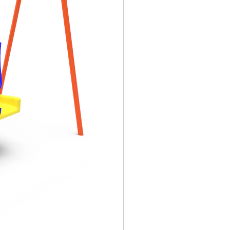
acumule agua
Especificaciones: Tubo
de espesor 2,0 mm, 200
kg sin deformación;
Adopta soldadura
protectora, pulido
mecánico y tratamiento
de superficie. Adopta
productos de polvo de
plástico de la serie
alemana Aksu para el
tratamiento por
pulverización
electrostática. Después
del calentamiento a alta
temperatura, es
resistente al desgaste,no
se desvanece y tiene
colores brillantes. El
cloruro de polivinilo PVC
también se puede utilizar,