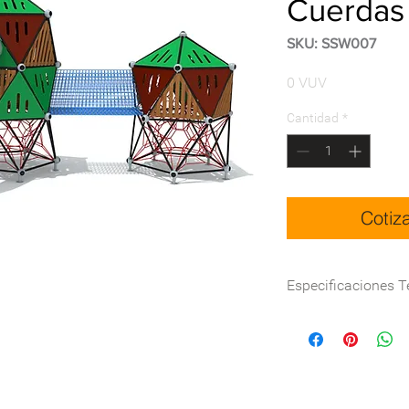
Cuerdas
SKU: SSW007
Precio
0 VUV
Cantidad
*
Cotiz
Especificaciones T
Dimensión(cm)
Certificación