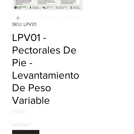
SKU: LPV01
LPV01 -
Pectorales De
Pie -
Levantamiento
De Peso
Variable
Precio
0 VUV
Cantidad
*