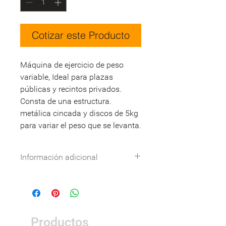
Cotizar este Producto
Máquina de ejercicio de peso
variable, Ideal para plazas
públicas y recintos privados.
Consta de una estructura.
metálica cincada y discos de 5kg
para variar el peso que se levanta.
Información adicional
Especificaciones técnicas:
Descargar
DWG:
Descargar
Nombre
Detalle
Productos
Dimensiones
2,05 x 1,11 x