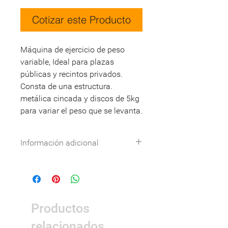
Cotizar este Producto
Máquina de ejercicio de peso
variable, Ideal para plazas
públicas y recintos privados.
Consta de una estructura.
metálica cincada y discos de 5kg
para variar el peso que se levanta.
Información adicional
Especificaciones técnicas:
Descargar
DWG:
Descargar
Nombre
Detalle
Productos
Dimensiones
2.0 x 2.0 x 1.0m.
relacionados