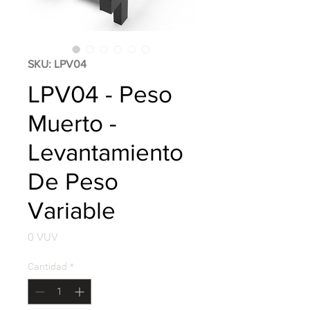
SKU: LPV04
LPV04 - Peso
Muerto -
Levantamiento
De Peso
Variable
Precio
0 VUV
Cantidad
*