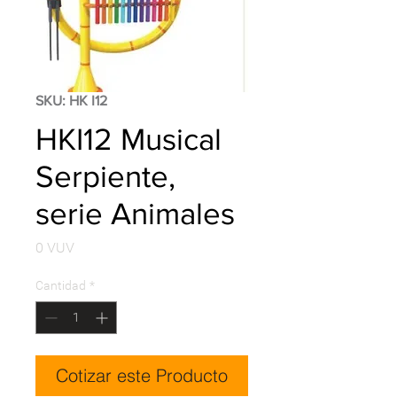
SKU: HK I12
HKI12 Musical
Serpiente,
serie Animales
Precio
0 VUV
Cantidad
*
Cotizar este Producto