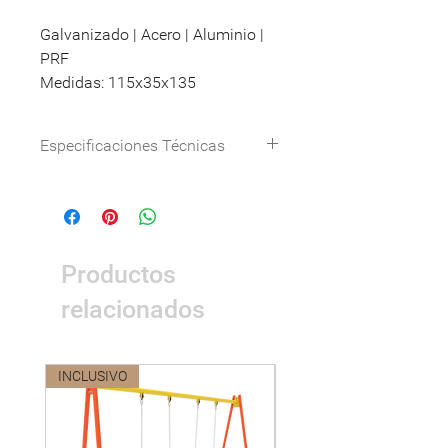
Galvanizado | Acero | Aluminio |
PRF
Medidas: 115x35x135
Especificaciones Técnicas
Dimensiones
115*35*135
(cm)
(L*W*H)
Materialidad
Marco de HDPE
Productos
reciclado
Barras de aluminio
relacionados
galvanizado.
Barras de fibra de
vidrio recubiertas.
INCLUSIVO
Nuevo
Herrajes de acero
inoxidables