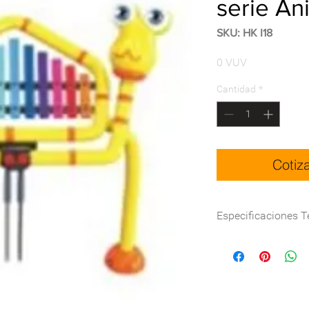
serie An
SKU: HK I18
Precio
0 VUV
Cantidad
*
Cotiz
Especificaciones T
Dimensiones (cm)
Materialidad