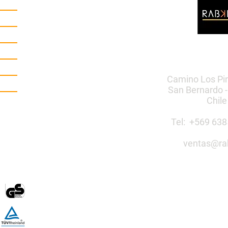
Camino Los Pi
San Bernardo -
Chile
Tel: +569 6
ventas@ra
Construye 
público co