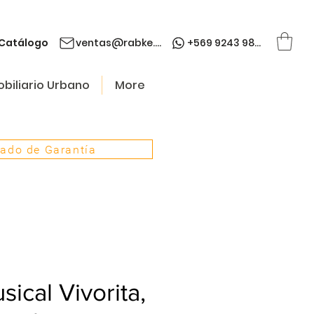
Catálogo
ventas@rabke.cl
+569 9243 9845
biliario Urbano
More
cado de Garantía
ical Vivorita,