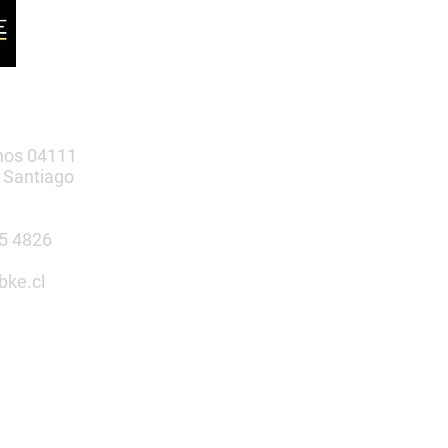
nos 04111
 Santiago
385 4826
bke.cl
tu espacio
n nosotros