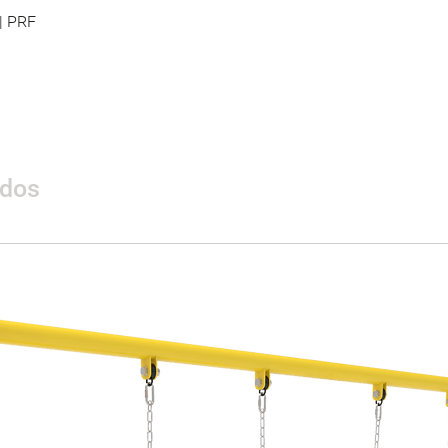
 | PRF
ados