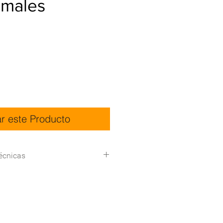
imales
ar este Producto
écnicas
130*60*110 (L*W*H)
Marco de HDPE reciclado
Barras de aluminio
galvanizado.