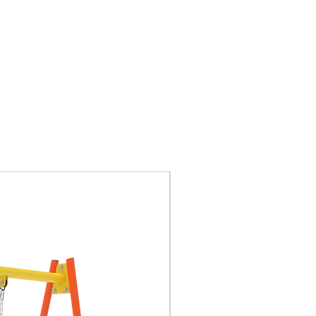
Barras de fibra de vidrio
recubiertas.
Herrajes de acero
inoxidables
Nuevo