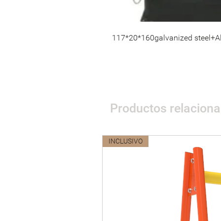
117*20*160
galvanized steel+
Productos relacion
INCLUSIVO