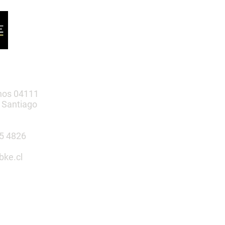
nos 04111
 Santiago
385 4826
bke.cl
tu espacio
n nosotros