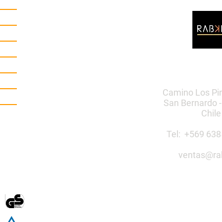
Camino Los Pi
San Bernardo -
Chile
Tel: +569 6
ventas@ra
Construye 
público co