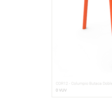
COR12 - Columpio Butaca Dobl
Precio
0 VUV