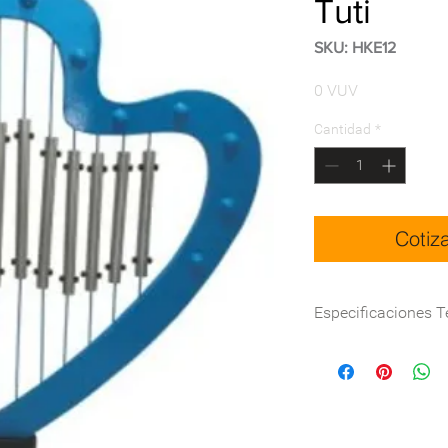
Tuti
SKU: HKE12
Precio
0 VUV
Cantidad
*
Cotiz
Especificaciones T
Dimensiones (cm)
Materialidad