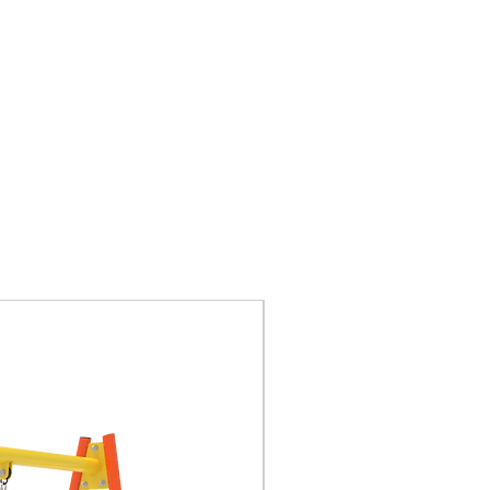
Barras de fibra de vidrio
recubiertas.
Herrajes de acero
inoxidables.
Pintura de tubos,
abrazaderas y otros
accesorios tienen un
tratamiento al horno,
sellados
electroestáticamente
con aplicaciones de
capas de polyester.
Nuevo