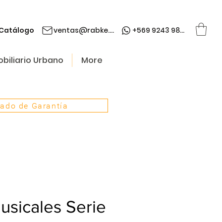
Catálogo
ventas@rabke.cl
+569 9243 9845
biliario Urbano
More
cado de Garantía
sicales Serie