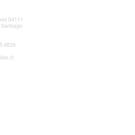
nos 04111
 Santiago
385 4826
bke.cl
tu espacio
n nosotros
 Infantiles | Gimnasio