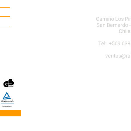
Camino Los Pi
San Bernardo -
Chile
Tel: +569 6
ventas@ra
Construye 
público co
Mobiliario Urbano | Ju
egos