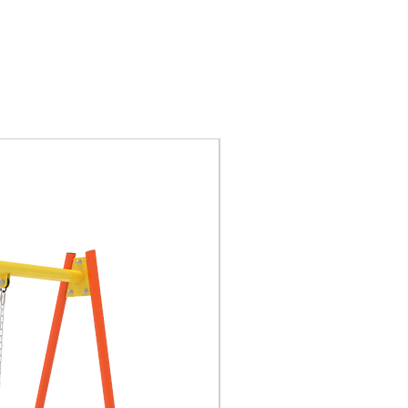
2,65 x 4,2m
25KG
Metales: Tubos de acero
1 ”x2mm
Nuevo
Anclaje: Sistema de
fijación por poyo de
hormigón o flange
sujetado con pernos de
anclaje.
Pernería: cincada.