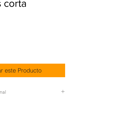
s corta
ar este Producto
nal
icas:
Descargar
Detalle
0,6 x 2,04 x 0,3m