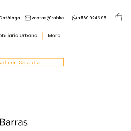
Catálogo
ventas@rabke.cl
+569 9243 9845
biliario Urbano
More
cado de Garantía
Barras