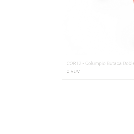
COR12 - Columpio Butaca Dobl
Precio
0 VUV