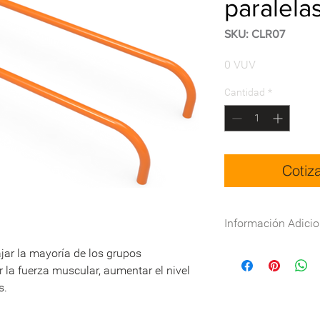
paralela
SKU: CLR07
Precio
0 VUV
Cantidad
*
Cotiz
Información Adicio
Especificaciones técn
jar la mayoría de los grupos
DWG:
Descargar
la fuerza muscular, aumentar el nivel
s.
Nombre
Dimensiones