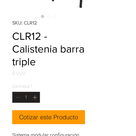
SKU: CLR12
CLR12 -
Calistenia barra
triple
Precio
0 VUV
Cantidad
*
Cotizar este Producto
Sistema modular configuración