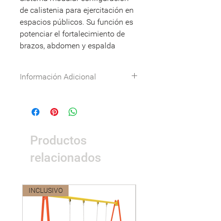
de calistenia para ejercitación en
espacios públicos. Su función es
potenciar el fortalecimiento de
brazos, abdomen y espalda
Información Adicional
Especificaciones técnicas:
Descargar
DWG:
Descargar
Nombre
Detalle
Productos
Dimensiones
4,2 x 0.12 x 2,3m
relacionados
Área de
6,2 x 2,12m
seguridad
INCLUSIVO
Nuevo
Peso
50kg
Materiales
• Metales: Tubo