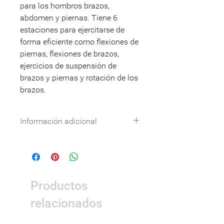
para los hombros brazos,
abdomen y piernas. Tiene 6
estaciones para ejercitarse de
forma eficiente como flexiones de
piernas, flexiones de brazos,
ejercicios de suspensión de
brazos y piernas y rotación de los
brazos.
Información adicional
Especificaciones técnicas:
Descargar
DWG:
Descargar
Nombre
Detalle
Productos
Dimensiones
4,9 x
2,2 x
relacionados
3,0 m