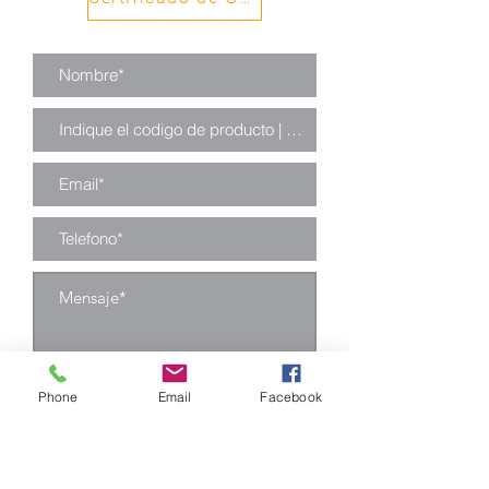
Pernería: Cincada.
Phone
Email
Facebook
Enviar