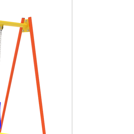
0.65 x 0.12 x 0.75m
1.65 x 1.32m
6kg
• Metales: Tubo de acero
2’’x2mm, 1’’x2mm y
plancha de acero de
5mm.
• Anclaje: Sistema de
fijación por poyo de
hormigón o flange
sujetado con pernos de
anclaje.
• Pernería: Cincada