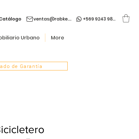
Catálogo
ventas@rabke.cl
+569 9243 9845
biliario Urbano
More
cado de Garantía
icicletero