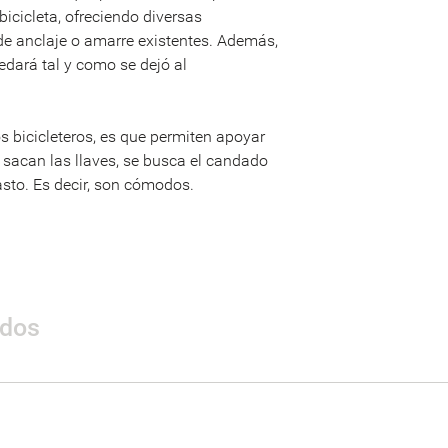
bicicleta, ofreciendo diversas
Dimensiones
de anclaje o amarre existentes. Además,
Área de seguridad
uedará tal y como se dejó al
Peso
s bicicleteros, es que permiten apoyar
Materiales
e sacan las llaves, se busca el candado
asto. Es decir, son cómodos.
ados
Nombre