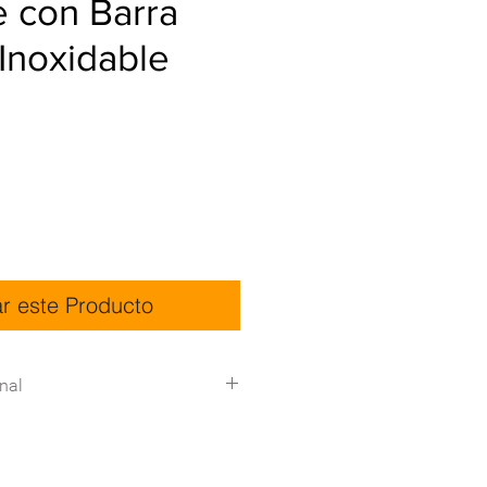
 con Barra
 Inoxidable
ar este Producto
nal
nicas:
Descargar Ficha 2''
Detalles