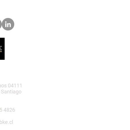
nos 04111
 Santiago
385 4826
bke.cl