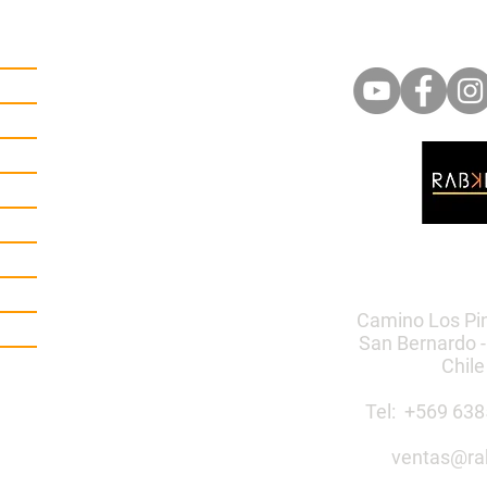
Camino Los Pi
San Bernardo -
Chile
Tel: +569 6
ventas@ra