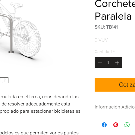
Corchete
Paralela
SKU: TB141
Precio
0 VUV
Cantidad
*
Cotiz
umulada en el tema, considerando las
s de resolver adecuadamente esta
Información Adicio
propiado para estacionar bicicletas es
Especificaciones Téc
Nombre
modelos es que permiten varios puntos