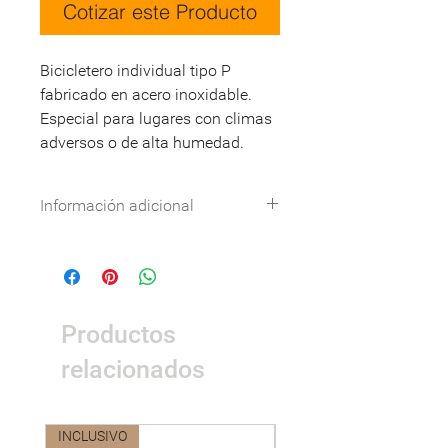
Cotizar este Producto
Bicicletero individual tipo P
fabricado en acero inoxidable.
Especial para lugares con climas
adversos o de alta humedad.
Información adicional
Especificaciones técnicas:
Descargar
DWG:
Descargar
Nombre
Detalle
Productos
Dimensiones
0,20 x 0,94 x
1,05m.
relacionados
Área de
1,20 x 1,94m.
seguridad
INCLUSIVO
Nuevo