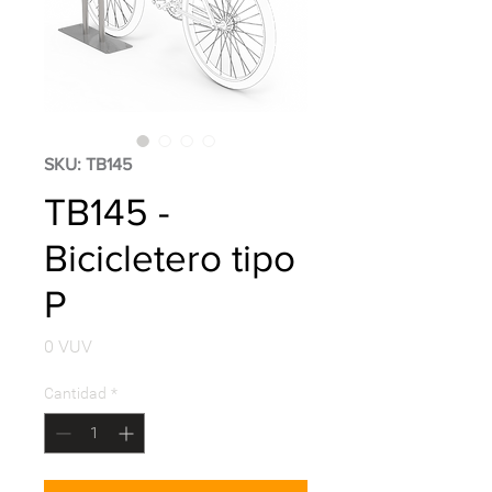
SKU: TB145
TB145 -
Bicicletero tipo
P
Precio
0 VUV
Cantidad
*