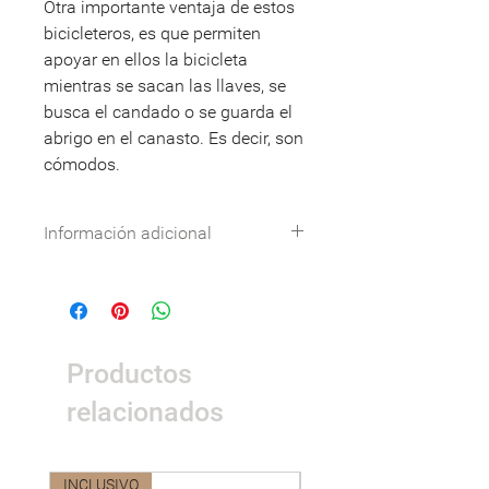
Otra importante ventaja de estos
bicicleteros, es que permiten
apoyar en ellos la bicicleta
mientras se sacan las llaves, se
busca el candado o se guarda el
abrigo en el canasto. Es decir, son
cómodos.
Información adicional
Especificaciones técnicas:
Descargar
DWG:
Descargar
Nombre
Detalle
Productos
Dimesiones
0.65 x 0.12 x 0.75m
relacionados
Área de
1.65 x 1.12m
seguridad
INCLUSIVO
Nuevo