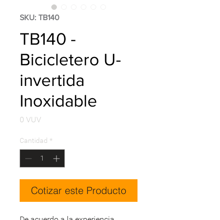
SKU: TB140
TB140 -
Bicicletero U-
invertida
Inoxidable
Precio
0 VUV
Cantidad
*
Cotizar este Producto
De acuerdo a la experiencia