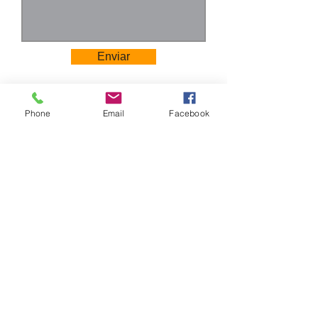
Especificaciones:
espesor 2,0 mm,
200 kg sin
deformación;
Enviar
Adopta
soldadura
protectora,
Phone
Email
Facebook
pulido mecánico
y tratamiento de
superficie.
Adopta
productos de
polvo de plástico
de la serie
Camino Los Pinos 04111
alemana Aksu
San Bernardo - Santiago
Chile
para el
tratamiento por
Tel: +569 6385 4826
pulverización
ventas@rabke.cl
electrostática.
Después del
calentamiento a