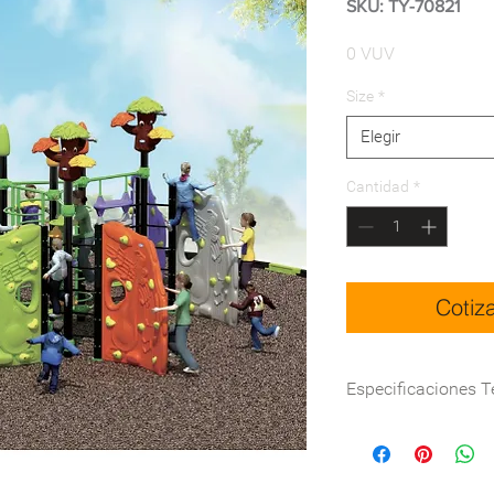
SKU: TY-70821
Precio
0 VUV
Size
*
Elegir
Cantidad
*
Cotiz
Especificaciones T
Dimensiones (cm)
Certificación