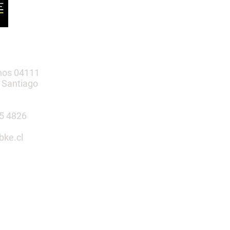
nos 04111
 Santiago
385 4826
bke.cl
tu espacio
n nosotros
 Infantiles | Gimnasio