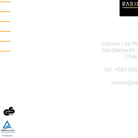
Camino Los Pi
San Bernardo -
Chile
Tel: +569 6
ventas@ra
Construye 
público co
Mobiliario Urbano | Ju
egos