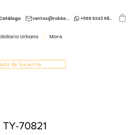
Catálogo
ventas@rabke.cl
+569 9243 9845
biliario Urbano
More
cado de Garantía
a TY-70821