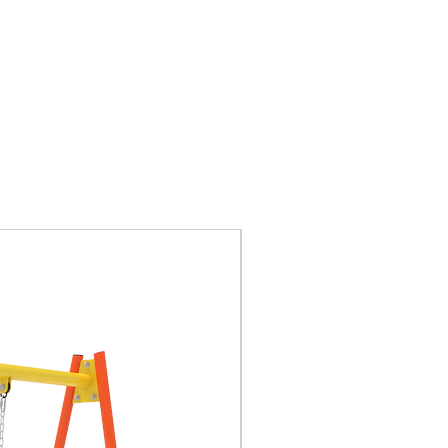
de gestión ISO9001,
certificación GS de
seguridad de juguetes de
la UE, CE.
Piezas de plástico:
plásticos de ingeniería,
LLDPE (polietileno lineal
de baja densidad).
Anti UV, antiestática,
antideslizante.
Nuevo
Columna: tubería de
acero galvanizado
Tornillo: tornillo de acero
inoxidable.