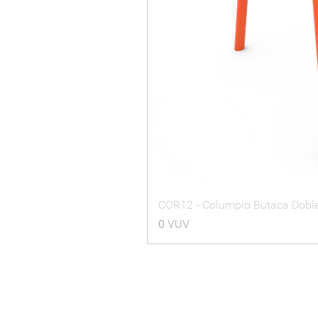
COR12 - Columpio Butaca Dobl
Precio
0 VUV