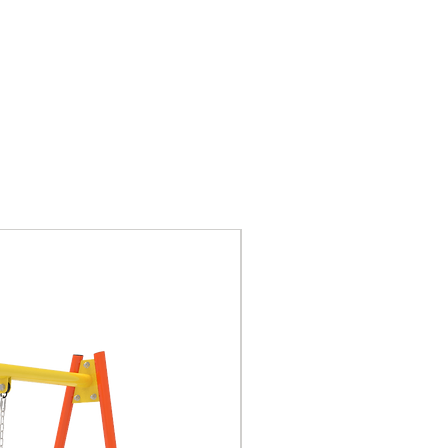
de gestión ISO9001,
certificación GS de
seguridad de juguetes de
la UE, CE.
Piezas de plástico:
plásticos de ingeniería,
LLDPE (polietileno lineal
de baja densidad).
Anti UV, antiestática,
antideslizante.
Nuevo
Tornillo: tornillo de acero
inoxidable.