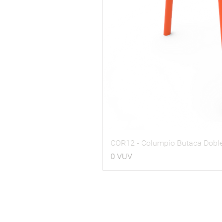
COR12 - Columpio Butaca Dobl
Precio
0 VUV