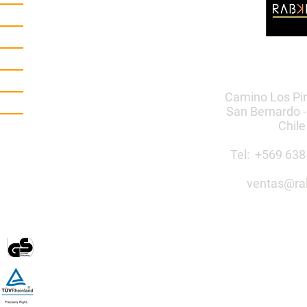
Camino Los Pi
San Bernardo -
Chile
Tel: +569 6
ventas@ra
Construye 
público co
Mobiliario Urbano | Ju
egos