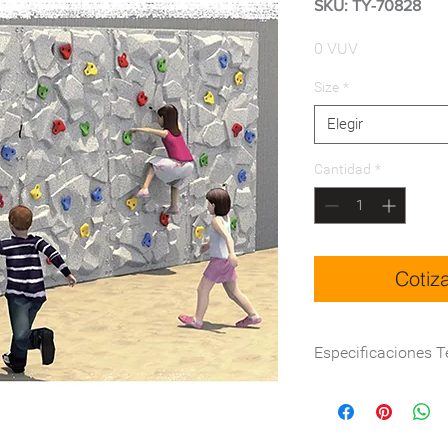
SKU: TY-70828
Precio
0 VUV
Size
*
Elegir
Cantidad
*
Cotiz
Especificaciones T
Dimensiones (cm)
Certificación