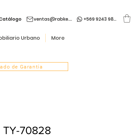
Catálogo
ventas@rabke.cl
+569 9243 9845
biliario Urbano
More
cado de Garantía
a TY-70828