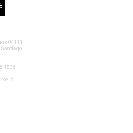
nos 04111
 Santiago
385 4826
bke.cl
tu espacio
n nosotros
 Infantiles | Gimnasio