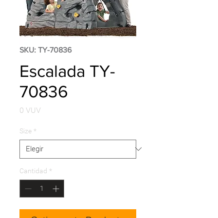
SKU: TY-70836
Escalada TY-
70836
Precio
0 VUV
Size
*
Cantidad
*