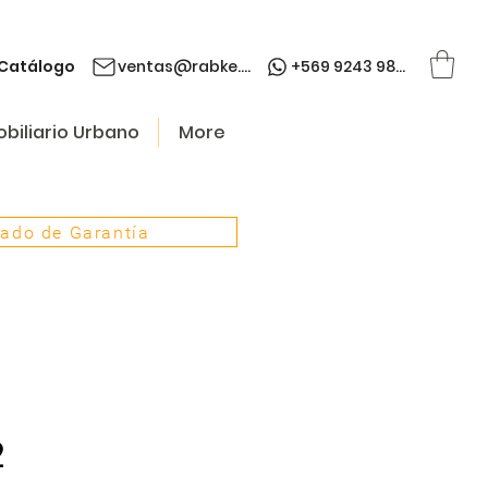
Catálogo
ventas@rabke.cl
+569 9243 9845
biliario Urbano
More
cado de Garantía
2