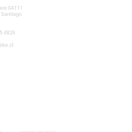
nos 04111
 Santiago
385 4826
bke.cl
tu espacio
n nosotros
 Infantiles | Gimnasio