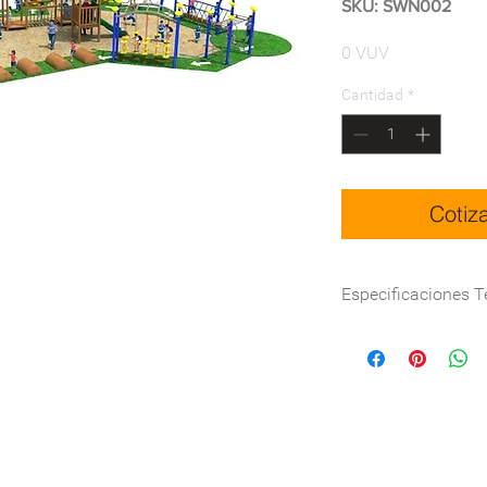
SKU: SWN002
Precio
0 VUV
Cantidad
*
Cotiz
Especificaciones T
Dimensión(cm)
Certificación