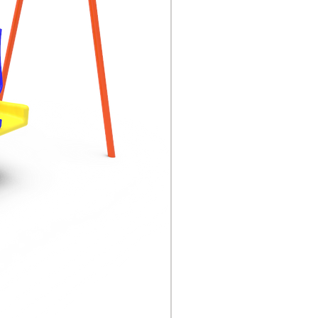
agua Especificaciones:
1160 × 1160 mm,
espesor 2,0 mm, 200
kg sin deformación;
Adopta
soldadura protectora,
pulido mecánico y
tratamiento de
superficie. Adopta
productos de polvo de
plástico de la serie
alemana Aksu para el
tratamiento
por pulverización
electrostática. Después
del calentamiento a alta
temperatura, es
resistente al desgaste,
no se desvanece, y tiene
colores
brillantes.
El