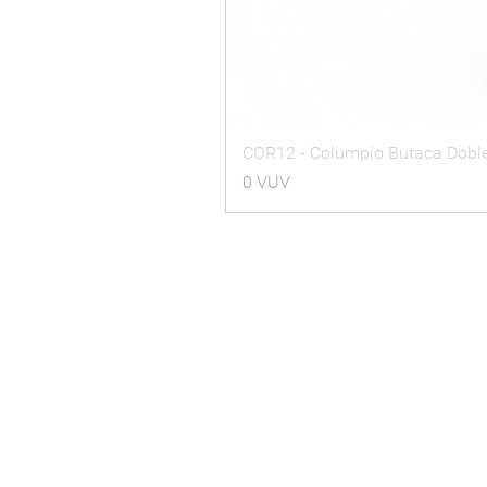
COR12 - Columpio Butaca Dobl
Precio
0 VUV