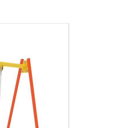
la UE, certificación CE,
certificación nacional 3C
Piezas de plástico:
Nuevo
plásticos de ingeniería,
LLDPE es polietileno
lineal de baja densidad.
Columna: tubería de
acero galvanizado en
caliente con espesor de
114 mm
y espesor de pared de 2.0
mm.
Plataformas, escaleras y
puentes: placas
perforadas laminadas en
frío de
alta resistencia con un
diámetro de punzón de
7,5 mm para evitar que la
plataforma acumule